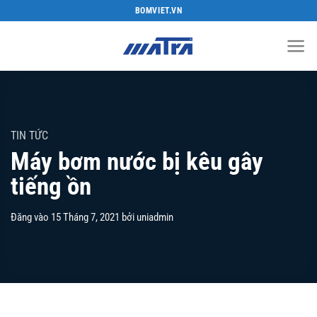
Bỏ
BOMVIET.VN
qua
nội
dung
TIN TỨC
Máy bơm nước bị kêu gây
tiếng ồn
Đăng vào
15 Tháng 7, 2021
bởi
uniadmin