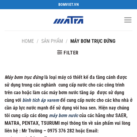
Bỏ
BOMVIET.VN
qua
nội
dung
HOME
/
SẢN PHẨM
/
MÁY BƠM TRỤC ĐỨNG
FILTER
Máy bơm trục đứng
là loại máy có thiết kế đa tầng cánh được
sử dụng trong các nghành cung cấp nước cho các công trình
trên cao hoặc làm các máy bơm nước tăng áp được sử dụng
cùng với
bình tích áp varem
để cung cấp nước cho các khu nhà ở
cần áp lực nước mạnh để sử dụng vòi hoa sen. Hiện nay chúng
tôi cung cấp các dòng
máy bơm nước
của các hãng như SAER,
MATRA, PENTAX, TSURUMI mọi thông tin về sản phẩm vui lòng
liên hệ : Mr Trường – 0975 376 282 hoặc Email: