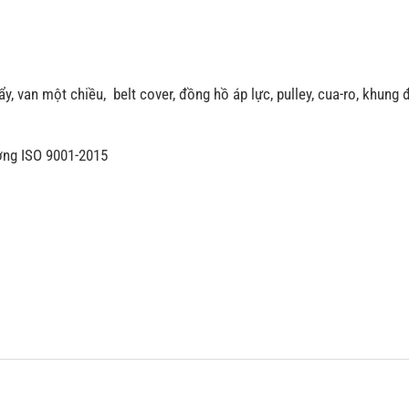
, van một chiều, belt cover, đồng hồ áp lực, pulley, cua-ro, khung 
ợng ISO 9001-2015
i