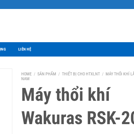
ỤNG
LIÊN HỆ
HOME
/
SẢN PHẨM
/
THIẾT BỊ CHO HTXLNT
/
MÁY THỔI KHÍ L
NAM
Máy thổi khí
Wakuras RSK-2