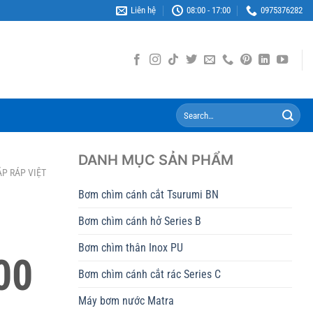
Liên hệ
08:00 - 17:00
0975376282
Search
for:
DANH MỤC SẢN PHẨM
ẮP RÁP VIỆT
Bơm chìm cánh cắt Tsurumi BN
Bơm chìm cánh hở Series B
Bơm chìm thân Inox PU
00
Bơm chìm cánh cắt rác Series C
Máy bơm nước Matra