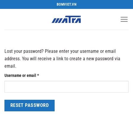
Bỏ
BOMVIET.VN
qua
nội
dung
Lost your password? Please enter your username or email
address. You will receive a link to create a new password via
email.
Required
Username or email
*
RESET PASSWORD