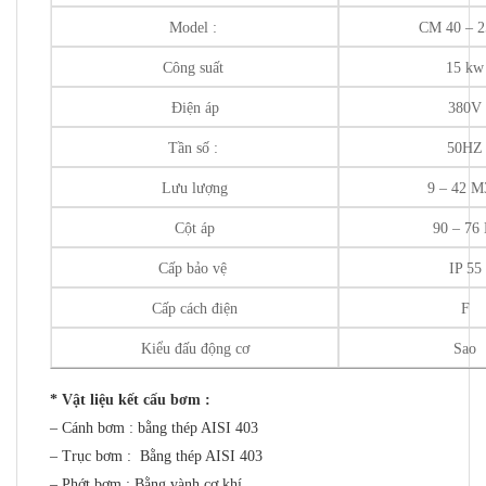
Model :
CM 40 – 
Công suất
15 kw
Điện áp
380V
Tần số :
50HZ
Lưu lượng
9 – 42 M
Cột áp
90 – 76
Cấp bảo vệ
IP 55
Cấp cách điện
F
Kiểu đấu động cơ
Sao
* Vật liệu kết cấu bơm :
– Cánh bơm : bằng thép AISI 403
– Trục bơm : Bằng thép AISI 403
– Phớt bơm : Bằng vành cơ khí