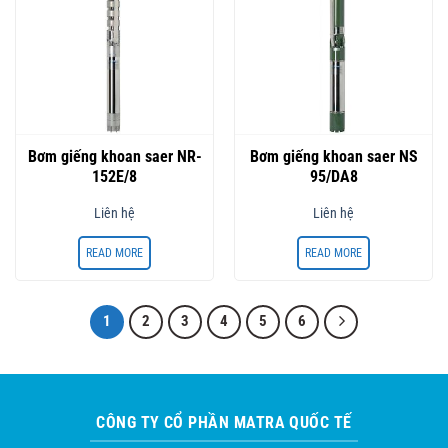
Bơm giếng khoan saer NR-
Bơm giếng khoan saer NS
152E/8
95/DA8
Liên hệ
Liên hệ
READ MORE
READ MORE
1
2
3
4
5
6
CÔNG TY CỔ PHẦN MATRA QUỐC TẾ