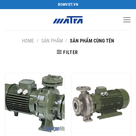
Bỏ
BOMVIET.VN
qua
nội
dung
HOME
/
SẢN PHẨM
/
SẢN PHẨM CÙNG TÊN
FILTER