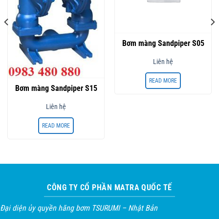
Bơm màng Sandpiper S05
Liên hệ
READ MORE
Bơm màng Sandpiper S15
Liên hệ
READ MORE
CÔNG TY CỔ PHẦN MATRA QUỐC TẾ
Đại diện ủy quyền hãng bơm TSURUMI – Nhật Bản