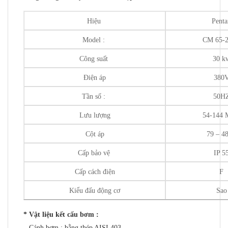
Hiệu
Penta
Model :
CM 65-
Công suất
30 k
Điện áp
380
Tần số :
50H
Lưu lượng
54-144 
Cột áp
79 – 4
Cấp bảo vệ
IP 5
Cấp cách điện
F
Kiểu đấu động cơ
Sao
* Vật liệu kết cấu bơm :
– Cánh bơm : bằng thép AISI 403