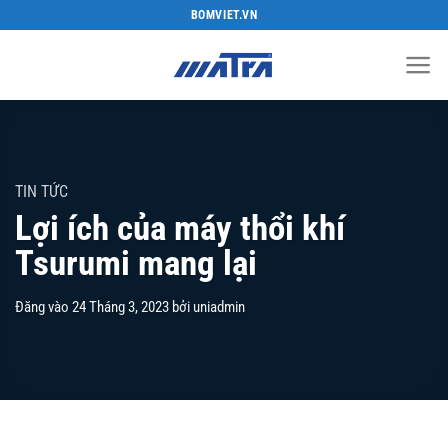
Bỏ
BOMVIET.VN
qua
nội
dung
TIN TỨC
Lợi ích của máy thổi khí
Tsurumi mang lại
Đăng vào
24 Tháng 3, 2023
bởi
uniadmin