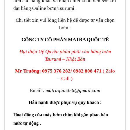
hơn các hãng khác và nhận chiết khấu đến 5% khi
đặt hàng Online bơm Tsurumi .
Chi tiết xin vui lòng liên hệ để được tư vấn chọn
bơm :
CÔNG TY CỔ PHẦN MATRA QUỐC TẾ
Đại diện Uỷ Quyền phân phối của hãng bơm
Tsurumi – Nhật Bản
Mr Trường: 0975 376 282/ 0982 808 471
( Zalo
– Call )
Email :
matraquocte6@gmail.com
Hân hạnh được phục vụ quý khách !
Hoạt động của máy bơm chìm khi gắn phao báo
mức tự động .