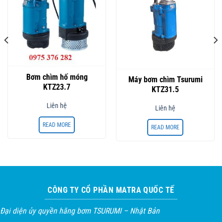
Bơm chìm hố móng
Máy bơm chìm Tsurumi
KTZ23.7
KTZ31.5
Liên hệ
Liên hệ
READ MORE
READ MORE
CÔNG TY CỔ PHẦN MATRA QUỐC TẾ
Đại diện ủy quyền hãng bơm TSURUMI – Nhật Bản