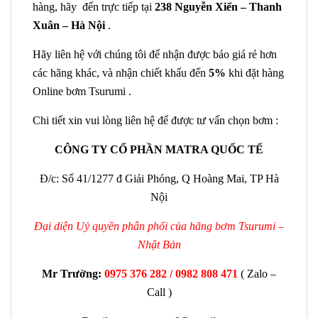
hàng, hãy đến trực tiếp tại
238 Nguyễn Xiển – Thanh
Xuân – Hà Nội
.
Hãy liên hệ với chúng tôi để nhận được báo giá rẻ hơn
các hãng khác, và nhận chiết khấu đến
5%
khi đặt hàng
Online bơm Tsurumi .
Chi tiết xin vui lòng liên hệ để được tư vấn chọn bơm :
CÔNG TY CỔ PHẦN MATRA QUỐC TẾ
Đ/c: Số 41/1277 đ Giải Phóng, Q Hoàng Mai, TP Hà
Nội
Đại diện Uỷ quyền phân phối của hãng bơm Tsurumi –
Nhật Bản
Mr Trường:
0975 376 282 / 0982 808 471
( Zalo –
Call )