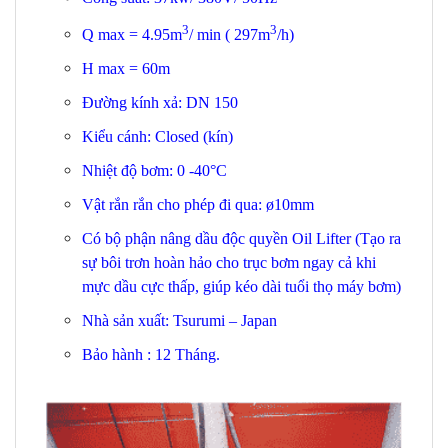
3
3
Q max = 4.95m
/ min ( 297m
/h)
H max = 60m
Đường kính xả: DN 150
Kiểu cánh: Closed (kín)
Nhiệt độ bơm: 0 -40°C
Vật rắn rắn cho phép đi qua: ø10mm
Có bộ phận nâng dầu độc quyền Oil Lifter (Tạo ra
sự bôi trơn hoàn hảo cho trục bơm ngay cả khi
mực dầu cực thấp, giúp kéo dài tuổi thọ máy bơm)
Nhà sản xuất: Tsurumi – Japan
Bảo hành : 12 Tháng.