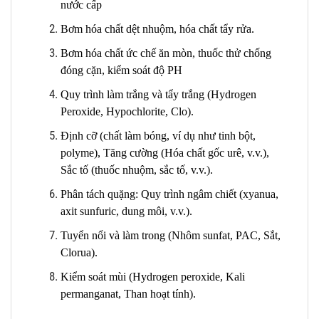
nước cấp
Bơm hóa chất dệt nhuộm, hóa chất tẩy rửa.
Bơm hóa chất ức chế ăn mòn, thuốc thử chống
đóng cặn, kiểm soát độ PH
Quy trình làm trắng và tẩy trắng (Hydrogen
Peroxide, Hypochlorite, Clo).
Định cỡ (chất làm bóng, ví dụ như tinh bột,
polyme), Tăng cường (Hóa chất gốc urê, v.v.),
Sắc tố (thuốc nhuộm, sắc tố, v.v.).
Phân tách quặng: Quy trình ngâm chiết (xyanua,
axit sunfuric, dung môi, v.v.).
Tuyển nổi và làm trong (Nhôm sunfat, PAC, Sắt,
Clorua).
Kiểm soát mùi (Hydrogen peroxide, Kali
permanganat, Than hoạt tính).